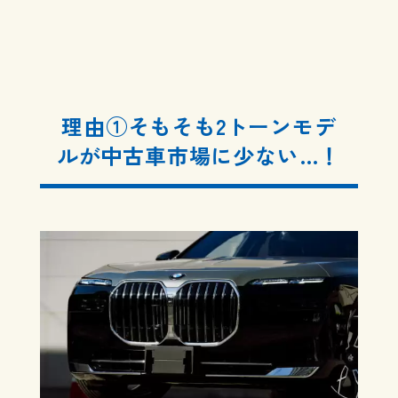
理由①そもそも2トーンモデ
ルが中古車市場に少ない…！