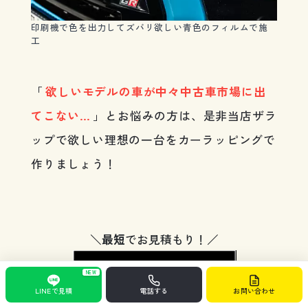
印刷機で色を出力してズバリ欲しい青色のフィルムで施
工
「
欲しいモデルの車が中々中古車市場に出
てこない…
」とお悩みの方は、是非当店ザラ
ップで欲しい理想の一台をカーラッピングで
作りましょう！
＼
最短
でお見積もり！／
Telephone ↗︎
NEW
電話をかける
LINEで見積
電話する
お問い合わせ