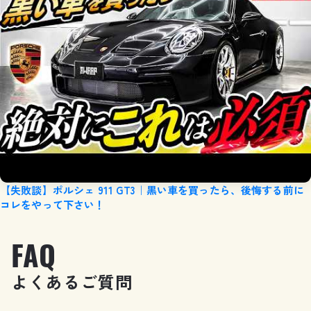
【失敗談】ポルシェ 911 GT3｜黒い車を買ったら、後悔する前に
コレをやって下さい！
FAQ
よ
く
あ
る
ご
質
問