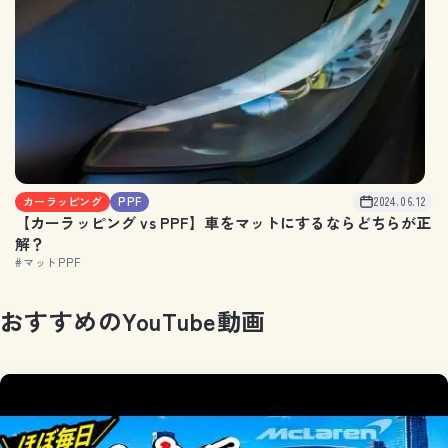
カーラッピング
PPF
2024.06.12
【カーラッピング vs PPF】車をマットにするならどちらが正
解？
#マットPPF
お
す
す
め
の
Y
o
u
T
u
b
e
動
画