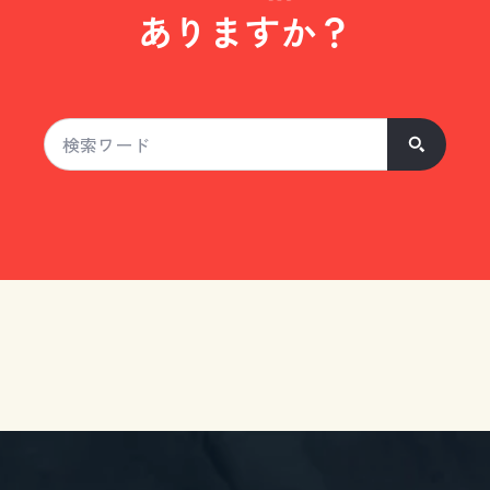
ありますか？
サ
検
イ
索
ト
内
検
索