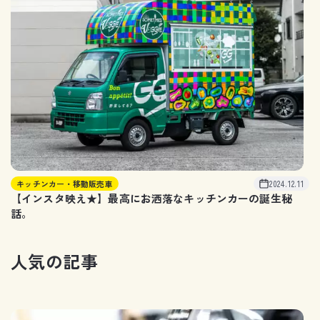
キッチンカー・移動販売車
2024.12.11
【インスタ映え★】最高にお洒落なキッチンカーの誕生秘
話。
人
気
の
記
事