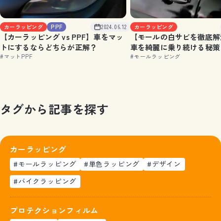
カーラッピング
PPF
2024.06.12
カーラッピング
【カーラッピング vs PPF】車をマッ
【モールの白サビを徹底解
トにするならどちらが正解？
車を綺麗に乗り続ける秘策
#マットPPF
#モールラッピング
タ
グ
か
ら
記
事
を
探
す
カーラッピング
#モールラッピング
#単色ラッピング
#デザイン
#バイクラッピング
プロテクションフィルム