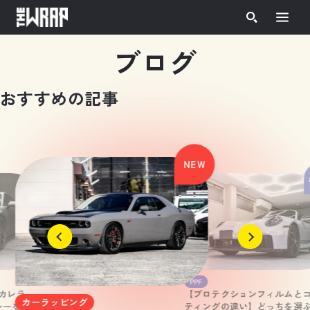
ホーム
»
ブログ
ブログ
お
す
す
め
の
記
事
NEW
2026.06.23
PPF
 カレラ
【プロテクションフィルムと
2026.06.30
カーラッピング
レーをマ
ティングの違い】どっちを選