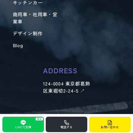
キッチンカー
商用車・社用車・営
業車
デザイン制作
Blog
ADDRESS
124-0004 東京都葛飾
区東堀切2-24-5 ↗︎
All rights reserved 2019-2026 © ARC
NEW
LINEで見積
電話する
お問い合わせ