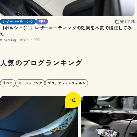
レザーコーティング
PPF
2025.11.25
【ポルシェ911】レザーコーティングの効果を本気で検証してみ
た。
#learning
|
#マットPPF
人
気
の
ブ
ロ
グ
ラ
ン
キ
ン
グ
すべて
カーラッピング
プロテクションフィルム
1位