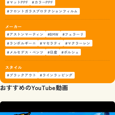
#マットPPF
#カラーPPF
#フロントガラスプロテクションフィルム
メーカー
#アストンマーティン
#BMW
#フェラーリ
#ランボルギーニ
#マセラティ
#マクラーレン
#メルセデス・ベンツ
#日産
#ポルシェ
スタイル
#ブラックアウト
#ラインラッピング
お
す
す
め
の
Y
o
u
T
u
b
e
動
画