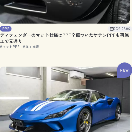
PPF
2026.02.06
ディフェンダーのマット仕様はPPF？傷ついたサテンPPFも再施
工で元通り
#マットPPF
|
#施工実績
NEW