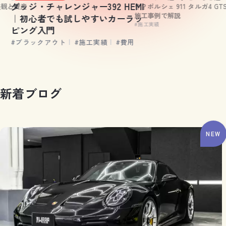
ダッジ・チャレンジャー392 HEMI
美観と資産
き？ポルシェ 911 タルガ4 GT
施工事例で解説
｜初心者でも試しやすいカーラッ
#施工実績
ピング入門
#ブラックアウト
|
#施工実績
|
#費用
新
着
ブ
ロ
グ
NEW