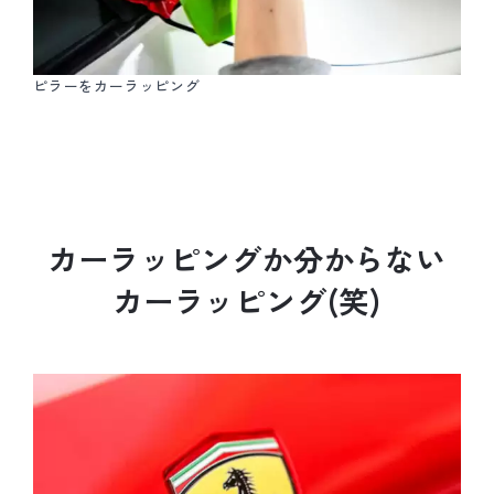
ピラーをカーラッピング
カ
ー
ラ
ッ
ピ
ン
グ
か
分
か
ら
な
い
カ
ー
ラ
ッ
ピ
ン
グ
(
笑
)