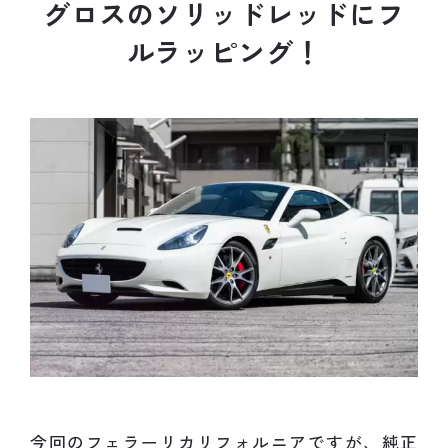
グ
ロ
ス
の
ソ
リ
ッ
ド
レ
ッ
ド
に
フ
ル
ラ
ッ
ピ
ン
グ
！
今回のフェラーリカリフォルニアですが、純正