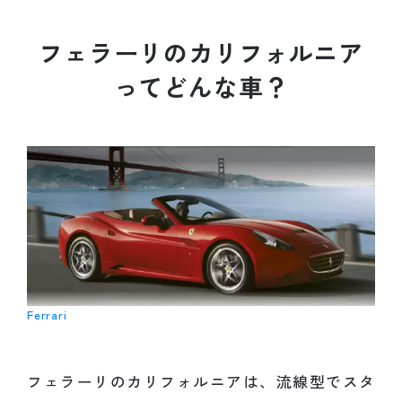
フ
ェ
ラ
ー
リ
の
カ
リ
フ
ォ
ル
ニ
ア
っ
て
ど
ん
な
車
？
Ferrari
フェラーリのカリフォルニアは、流線型でスタ