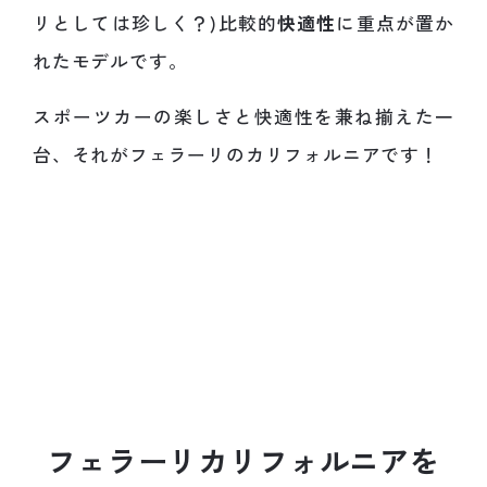
リとしては珍しく？)比較的
快適性
に重点が置か
れたモデルです。
スポーツカーの楽しさと快適性を兼ね揃えた一
台、それがフェラーリのカリフォルニアです！
フ
ェ
ラ
ー
リ
カ
リ
フ
ォ
ル
ニ
ア
を