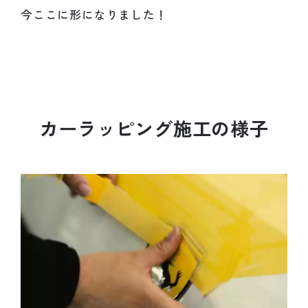
今ここに形になりました！
カ
ー
ラ
ッ
ピ
ン
グ
施
工
の
様
子