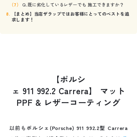
Q.既に劣化しているレザーでも 施工できますか？
【まとめ】当店ザラップではお客様にとってのベストを追
求します！
【
ポ
ル
シ
ェ
9
1
1
9
9
2
.
2
C
a
r
r
e
r
a
】
マ
ッ
ト
P
P
F
&
レ
ザ
ー
コ
ー
テ
ィ
ン
グ
以前も
ポルシェ(Porsche) 911 992.2型 Carrera