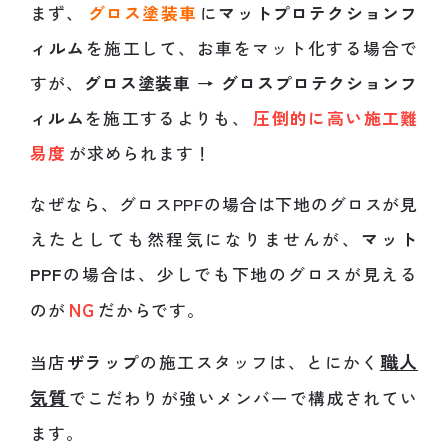
まず、
グロス塗装車
に
マットプロテクションフ
ィルム
を施工して、お車をマット化する場合で
すが、
グロス塗装車 → グロスプロテクションフ
ィルム
を施工するよりも、
圧倒的に高い施工難
易度
が求められます！
なぜなら、グロスPPFの場合は下地のグロスが見
えたとしても然程気になりませんが、
マット
PPF
の場合は、少しでも下地のグロスが見える
NG
のが
だからです。
職人
当店
ザラップ
の施工スタッフは、とにかく
気質
でこだわりが強いメンバーで構成されてい
ます。