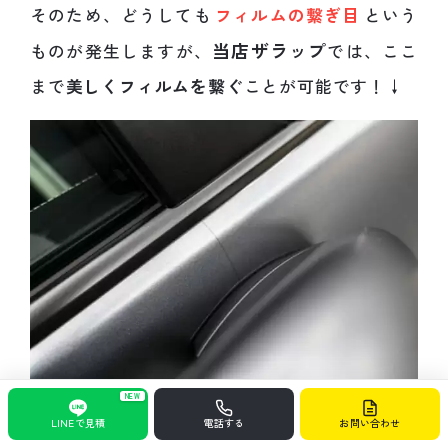
そのため、どうしても
フィルムの繋ぎ目
という
当店ザラップ
ものが発生しますが、
では、ここ
まで
美しくフィルムを繋ぐ
ことが可能です！↓
フィルムの繋がりもこの通り！
NEW
LINEで見積
電話する
お問い合わせ