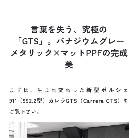
言
葉
を
失
う
、
究
極
の
「
G
T
S
」
。
バ
ナ
ジ
ウ
ム
グ
レ
ー
メ
タ
リ
ッ
ク
×
マ
ッ
ト
P
P
F
の
完
成
美
新型ポルシェ
まずは、生まれ変わった
911（992.2型）カレラGTS（Carrera GTS）
を
ご覧下さい。