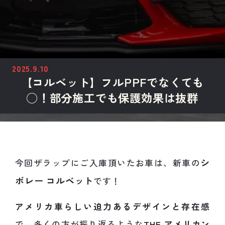
2025.9.10
【コルベット】フルPPFでなくても
◯！部分施工でも保護効果は抜群
シ
今回ザラップにご入庫頂いたお車は、新車の
ボレー コルベット
です！
アメリカ車らしい迫力あるデザインと存在感
で、多くの方が振り返るような
THE アメリカン