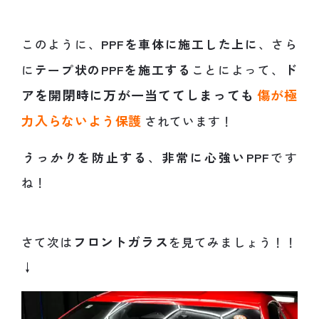
このように、
PPFを車体に施工した上に
、さら
ド
に
テープ状のPPFを施工する
ことによって、
アを開閉時に万が一当ててしまっても
傷が極
力入らないよう保護
されています！
うっかり
を防止する
、
非常に心強いPPF
です
ね！
フロントガラス
さて次は
を見てみましょう！！
↓