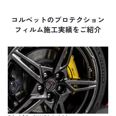
コ
ル
ベ
ッ
ト
の
プ
ロ
テ
ク
シ
ョ
ン
フ
ィ
ル
ム
施
工
実
績
を
ご
紹
介