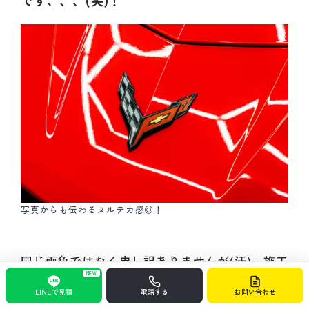
です、、、(笑)！
写真からも伝わるヌルテカ感◎！
同じ画角ではなく申し訳ありませんが(汗)、施工
NEW
前のお車と施工後のお車を見比べて頂いても、
LINEで見積
電話する
お問い合わせ
明らかにグロス→
スーパーハイグロス
になって