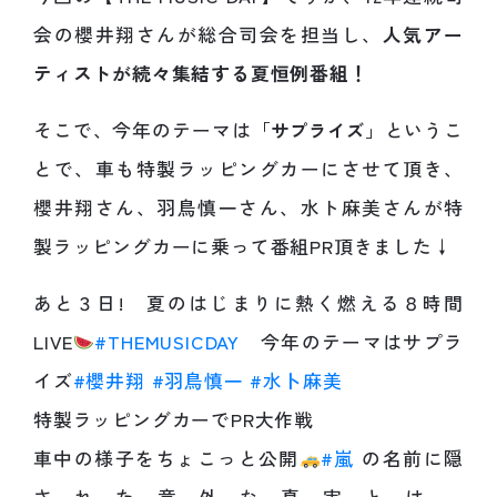
会の櫻井翔さんが総合司会を担当し、
人気アー
ティストが続々集結する夏恒例番組！
そこで、今年のテーマは「
サプライズ
」というこ
とで、車も特製ラッピングカーにさせて頂き、
櫻井翔さん、羽鳥慎一さん、水ト麻美さんが特
製ラッピングカーに乗って番組PR頂きました↓
あと３日! 夏のはじまりに熱く燃える８時間
LIVE
#THEMUSICDAY
今年のテーマはサプラ
イズ
#櫻井翔
#羽鳥慎一
#水卜麻美
特製ラッピングカーでPR大作戦
車中の様子をちょこっと公開
#嵐
の名前に隠