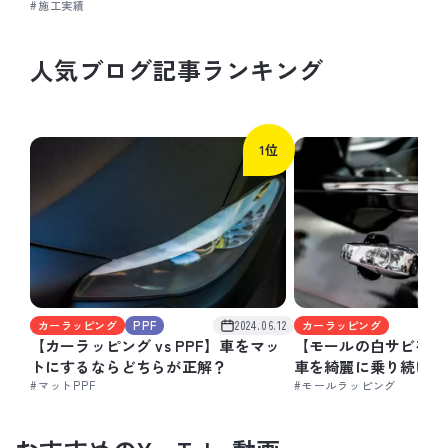
#施工実績
人
気
ブ
ロ
グ
記
事
ラ
ン
キ
ン
グ
1位
カーラッピング
PPF
2024.06.12
カーラッピング
【カーラッピング vs PPF】車をマッ
【モールの白サビを徹
トにするならどちらが正解？
車を綺麗に乗り続ける
#マットPPF
#モールラッピング