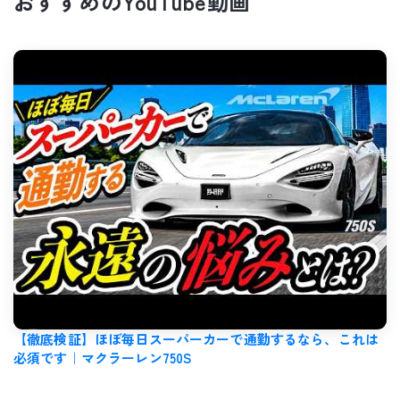
お
す
す
め
の
Y
o
u
T
u
b
e
動
画
【徹底検証】ほぼ毎日スーパーカーで通勤するなら、これは
必須です｜マクラーレン750S