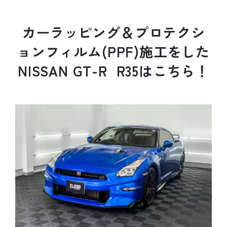
カ
ー
ラ
ッ
ピ
ン
グ
＆
プ
ロ
テ
ク
シ
ョ
ン
フ
ィ
ル
ム
(
P
P
F
)
施
工
を
し
た
N
I
S
S
A
N
G
T
-
R
R
3
5
は
こ
ち
ら
！