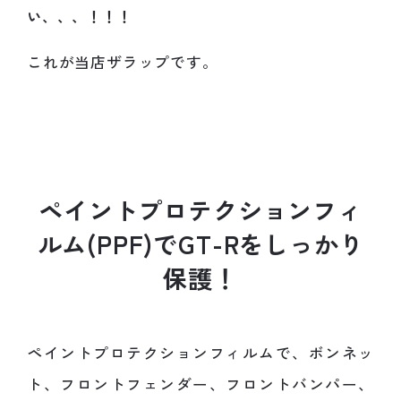
い、、、！！！
これが当店ザラップです。
ペ
イ
ン
ト
プ
ロ
テ
ク
シ
ョ
ン
フ
ィ
ル
ム
(
P
P
F
)
で
G
T
-
R
を
し
っ
か
り
保
護
！
ペイントプロテクションフィルムで、ボンネッ
ト、フロントフェンダー、フロントバンパー、