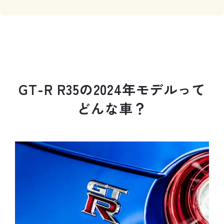
G
T
-
R
R
3
5
の
2
0
2
4
年
モ
デ
ル
っ
て
ど
ん
な
車
？