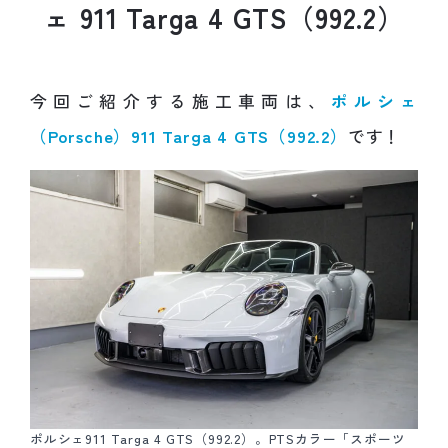
ェ
9
1
1
T
a
r
g
a
4
G
T
S
（
9
9
2
.
2
）
今回ご紹介する施工車両は、
ポルシェ
（Porsche）911 Targa 4 GTS（992.2）
です！
ポルシェ911 Targa 4 GTS（992.2）。PTSカラー「スポーツ