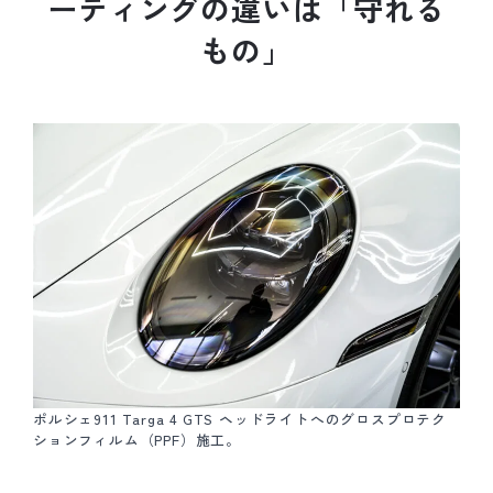
ー
テ
ィ
ン
グ
の
違
い
は
「
守
れ
る
も
の
」
ポルシェ911 Targa 4 GTS ヘッドライトへのグロスプロテク
ションフィルム（PPF）施工。