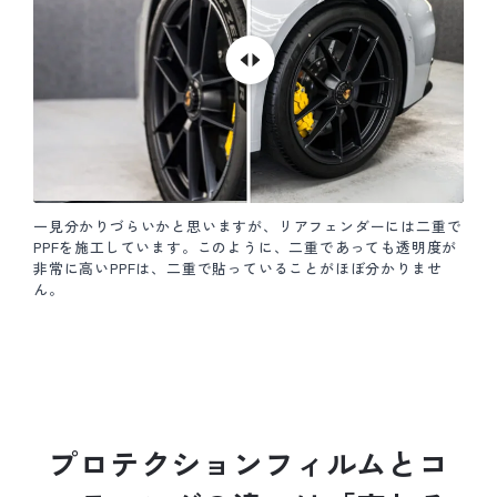
一見分かりづらいかと思いますが、リアフェンダーには二重で
PPFを施工しています。このように、二重であっても透明度が
非常に高いPPFは、二重で貼っていることがほぼ分かりませ
ん。
プ
ロ
テ
ク
シ
ョ
ン
フ
ィ
ル
ム
と
コ