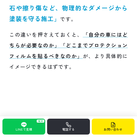
石や擦り傷など、物理的なダメージから
塗装を守る施工」
です。
この違いを押さえておくと、
「自分の車にはど
ちらが必要なのか」「どこまでプロテクション
フィルムを貼るべきなのか」
が、より具体的に
イメージできるはずです。
セラミックコーティングは
防汚
NEW
性・艶・メンテナンス性を高め
LINEで見積
電話する
お問い合わせ