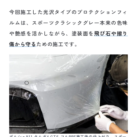
今回施工した光沢タイプのプロテクションフィ
ルムは、スポーツクラシックグレー本来の色味
や艶感を活かしながら、塗装面を
飛び石や擦り
傷から守る
ための施工です。
ポルシェ911 タルガ4 GTS フルPPF施工後の仕上がり。スポー