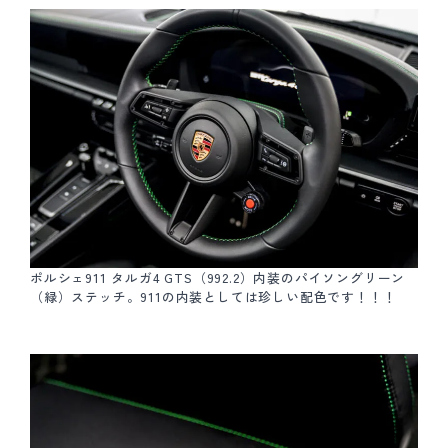
ポルシェ911 タルガ4 GTS（992.2）内装のパイソングリーン
（緑）ステッチ。911の内装としては珍しい配色です！！！