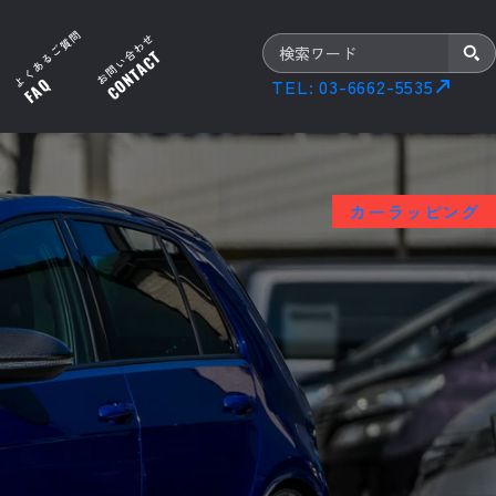
よくあるご質問
お問い合わせ
サ
検
TEL: 03-6662-5535
イ
索
ト
内
検
カーラッピング
索