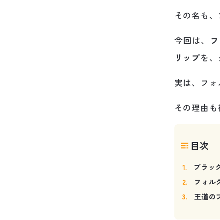
その名も、
今回は、
フ
リップ
を、
実は、フォ
その理由も
目次
ブラッ
フォル
王道の