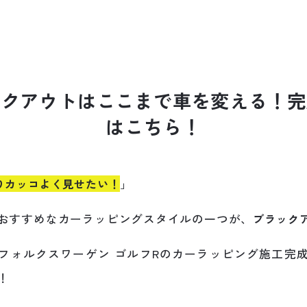
ッ
ク
ア
ウ
ト
は
こ
こ
ま
で
車
を
変
え
る
！
完
は
こ
ち
ら
！
りカッコよく見せたい！
」
おすすめなカーラッピングスタイルの一つが、
ブラック
フォルクスワーゲン ゴルフRのカーラッピング施工完
！