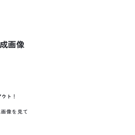
成
画
像
アウト
！
成画像を見て